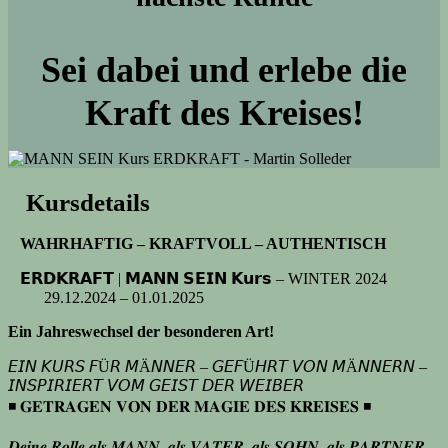
Sei dabei und erlebe die
Kraft des Kreises!
⠀Kursdetails
⠀WAHRHAFTIG – KRAFTVOLL – AUTHENTISCH
⠀𝗘𝗥𝗗𝗞𝗥𝗔𝗙𝗧 | 𝗠𝗔𝗡𝗡 𝗦𝗘𝗜𝗡 𝗞𝘂𝗿𝘀 – WINTER 2024
⠀⠀⠀29.12.2024 – 01.01.2025
Ein Jahreswechsel der besonderen Art!
𝘌𝘐𝘕 𝘒𝘜𝘙𝘚 𝘍Ü𝘙 𝘔Ä𝘕𝘕𝘌𝘙 – 𝘎𝘌𝘍Ü𝘏𝘙𝘛 𝘝𝘖𝘕 𝘔Ä𝘕𝘕𝘌𝘙𝘕 –
𝘐𝘕𝘚𝘗𝘐𝘙𝘐𝘌𝘙𝘛 𝘝𝘖𝘔 𝘎𝘌𝘐𝘚𝘛 𝘋𝘌𝘙 𝘞𝘌𝘐𝘉𝘌𝘙
◾️ 𝐆𝐄𝐓𝐑𝐀𝐆𝐄𝐍 𝐕𝐎𝐍 𝐃𝐄𝐑 𝐌𝐀𝐆𝚰𝐄 𝐃𝐄𝐒 𝐊𝐑𝐄𝚰𝐒𝐄𝐒 ◾️
𝑫𝒆𝒊𝒏𝒆 𝑹𝒐𝒍𝒍𝒆 𝒂𝒍𝒔 𝑴𝑨𝑵𝑵, 𝒂𝒍𝒔 𝑽𝑨𝑻𝑬𝑹, 𝒂𝒍𝒔 𝑺𝑶𝑯𝑵, 𝒂𝒍𝒔 𝑷𝑨𝑹𝑻𝑵𝑬𝑹,