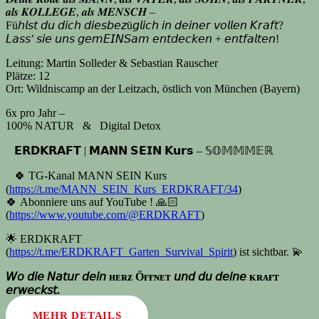
𝒂𝒍𝒔 𝑲𝑶𝑳𝑳𝑬𝑮𝑬, 𝒂𝒍𝒔 𝑴𝑬𝑵𝑺𝑪𝑯 –
Fü𝘩𝘭𝘴𝘵 𝘥𝘶 𝘥𝘪𝘤𝘩 𝘥𝘪𝘦𝘴𝘣𝘦𝘻ü𝘨𝘭𝘪𝘤𝘩 𝘪𝘯 𝘥𝘦𝘪𝘯𝘦𝘳 𝘷𝘰𝘭𝘭𝘦𝘯 𝘒𝘳𝘢𝘧𝘵?
𝘓𝘢𝘴𝘴’ 𝘴𝘪𝘦 𝘶𝘯𝘴 𝘨𝘦𝘮𝘌𝘐𝘕𝘚𝘢𝘮 𝘦𝘯𝘵𝘥𝘦𝘤𝘬𝘦𝘯 + 𝘦𝘯𝘵𝘧𝘢𝘭𝘵𝘦𝘯!
Leitung: Martin Solleder & Sebastian Rauscher
Plätze: 12
Ort: Wildniscamp an der Leitzach, östlich von München (Bayern)
6x pro Jahr –
100% NATUR & Digital Detox
⠀𝗘𝗥𝗗𝗞𝗥𝗔𝗙𝗧 | 𝗠𝗔𝗡𝗡 𝗦𝗘𝗜𝗡 𝗞𝘂𝗿𝘀 – 𝕊𝕆𝕄𝕄𝕄𝔼ℝ
⠀🍀 TG-Kanal MANN SEIN Kurs
(
https://t.me/MANN_SEIN_Kurs_ERDKRAFT/34
)⠀
🍀 Abonniere uns auf YouTube ! 🙏🏻
(
https://www.youtube.com/@ERDKRAFT
)
🌟 ERDKRAFT
(
https://t.me/ERDKRAFT_Garten_Survival_Spirit
) ist sichtbar. 💫
𝘞𝘰 𝘥𝘪𝘦 𝘕𝘢𝘵𝘶𝘳 𝘥𝘦𝘪𝘯 ʜᴇʀᴢ Öғғɴᴇᴛ 𝘶𝘯𝘥 𝘥𝘶 𝘥𝘦𝘪𝘯𝘦 ᴋʀᴀғᴛ
𝘦𝘳𝘸𝘦𝘤𝘬𝘴𝘵.
MEHR DETAILS