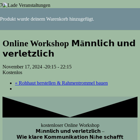
« Alle Veranstaltungen
Produkt
wurde deinem Warenkorb hinzugefügt.
Diese Veranstaltung hat bereits stattgefunden.
Online Workshop 𝗠ä𝗻𝗻𝗹𝗶𝗰𝗵 𝘂𝗻𝗱
𝘃𝗲𝗿𝗹𝗲𝘁𝘇𝗹𝗶𝗰𝗵
November 17, 2024 -20:15
-
22:15
Kostenlos
«
Rohhaut herstellen & Rahmentrommel bauen
kostenloser Online Workshop
𝗠ä𝗻𝗻𝗹𝗶𝗰𝗵 𝘂𝗻𝗱 𝘃𝗲𝗿𝗹𝗲𝘁𝘇𝗹𝗶𝗰𝗵 –
𝗪𝗶𝗲 𝗸𝗹𝗮𝗿𝗲 𝗞𝗼𝗺𝗺𝘂𝗻𝗶𝗸𝗮𝘁𝗶𝗼𝗻 𝗡ä𝗵𝗲 𝘀𝗰𝗵𝗮𝗳𝗳𝘁