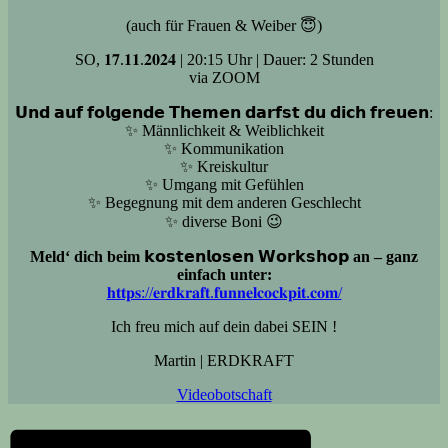
(auch für Frauen & Weiber 😇)
SO, 𝟏𝟕.𝟏𝟏.𝟐𝟎𝟐𝟒 | 20:15 Uhr | Dauer: 2 Stunden
via ZOOM
𝗨𝗻𝗱 𝗮𝘂𝗳 𝗳𝗼𝗹𝗴𝗲𝗻𝗱𝗲 𝗧𝗵𝗲𝗺𝗲𝗻 𝗱𝗮𝗿𝗳𝘀𝘁 𝗱𝘂 𝗱𝗶𝗰𝗵 𝗳𝗿𝗲𝘂𝗲𝗻:
✨ Männlichkeit & Weiblichkeit
✨ Kommunikation
✨ Kreiskultur
✨ Umgang mit Gefühlen
✨ Begegnung mit dem anderen Geschlecht
✨ diverse Boni 😉
Meld‘ dich beim 𝗸𝗼𝘀𝘁𝗲𝗻𝗹𝗼𝘀𝗲𝗻 𝗪𝗼𝗿𝗸𝘀𝗵𝗼𝗽 an – ganz
einfach unter:
𝐡𝐭𝐭𝐩𝐬://𝐞𝐫𝐝𝐤𝐫𝐚𝐟𝐭.𝐟𝐮𝐧𝐧𝐞𝐥𝐜𝐨𝐜𝐤𝐩𝐢𝐭.𝐜𝐨𝐦/
Ich freu mich auf dein dabei SEIN !
Martin | ERDKRAFT
Videobotschaft