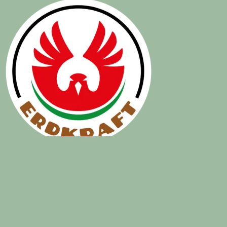
© ERDKRAFT – 2024 – Martin Solleder –
Datenschutzerklärung
&