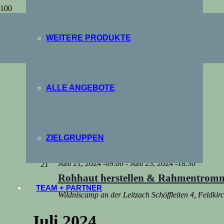
WEITERE PRODUKTE
offline
offline
Veranstaltungen
Veranstaltungen
ALLE ANGEBOTE
6/21/2024
 - 
8/7/2026
Datum
wählen.
Juni 2024
ZIELGRUPPEN
Fr.
Juni 21, 2024 -09:00
-
Juni 23, 2024 -18:30
21
Rohhaut herstellen & Rahmentrom
TEAM + PARTNER
Wildniscamp an der Leitzach
Schöffleiten 4, Feldki
Juli 2024