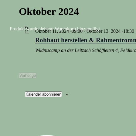
Oktober 2024
Fr.
Produkt
wurde deinem Warenkorb hinzugefügt.
Oktober 11, 2024 -09:00
-
Oktober 13, 2024 -18:30
11
Rohhaut herstellen & Rahmentrom
Wildniscamp an der Leitzach
Schöffleiten 4, Feldki
Vorherige
Veranstaltungen
Kalender abonnieren