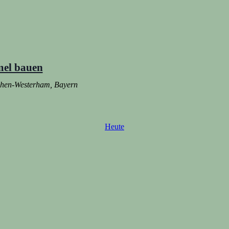
mel bauen
rchen-Westerham, Bayern
Heute