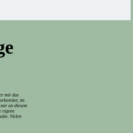
ge
er mir das
rbereitet, im
 mir an diesem
e eigene
abe. Vielen