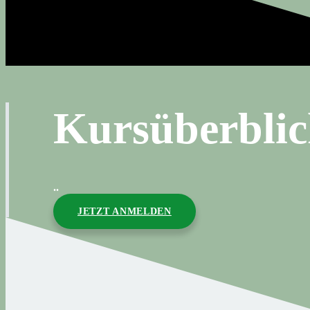
Kursüberbli
..
JETZT ANMELDEN