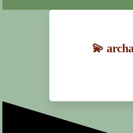
💫 arch